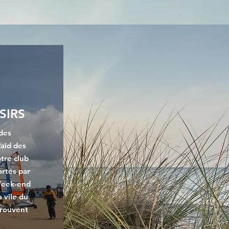
SIRS
des
aid des
tre club
rtés par
 Week-end
 vile du
trouvent