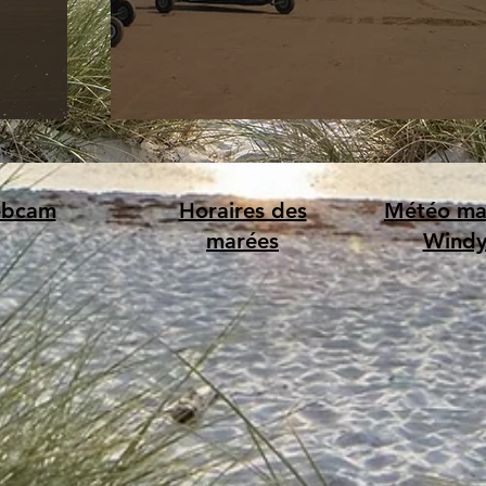
bcam
Horaires des
Météo ma
marées
Wind