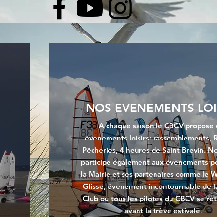
NOS EVENEMENTS LOI
A chaque saison le CBCV propose 
évenements loisirs: rassemblements, R
Pêcheries, 4 heures de Saint Brevin. No
e
participe également aux évenements po
la Mairie et ses partenaires comme le
Glisse, évenement incontournable de la
Club ou tous les pilotes du CBCV se re
avant la trève estivale.