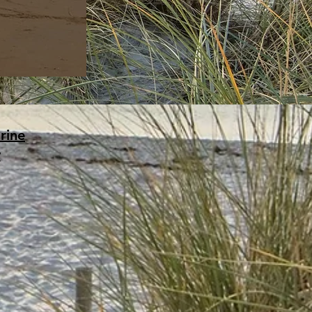
rine
y