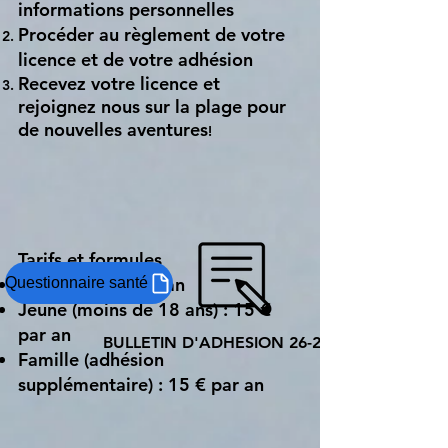
informations personnelles
Procéder au règlement de votre
licence et de votre adhésion
Recevez votre licence et
rejoignez nous sur la plage pour
de nouvelles aventures
!
Tarifs et formules
Adulte : 30 € par an
Questionnaire santé
Jeune (moins de 18 ans) : 15 €
par an
BULLETIN D'ADHESION 26-27.pdf
Famille (adhésion
supplémentaire) : 15 € par an